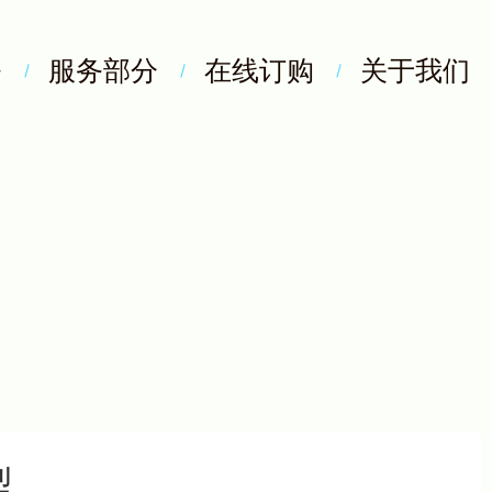
务
服务部分
在线订购
关于我们
/
/
/
型